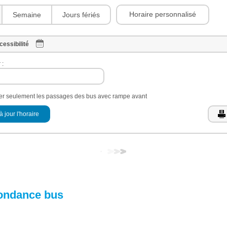
Horaire personnalisé
Semaine
Jours fériés
cessibilité
 :
her seulement les passages des bus avec rampe avant
à jour l'horaire
ondance bus