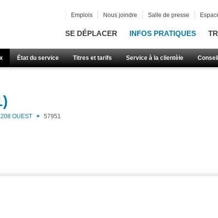
Emplois
Nous joindre
Salle de presse
Espace
SE DÉPLACER
INFOS PRATIQUES
TR
x
État du service
Titres et tarifs
Service à la clientèle
Consei
1)
208 OUEST
57951