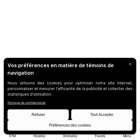
STM
Horaires
Itinéraires
Favoris
Menu