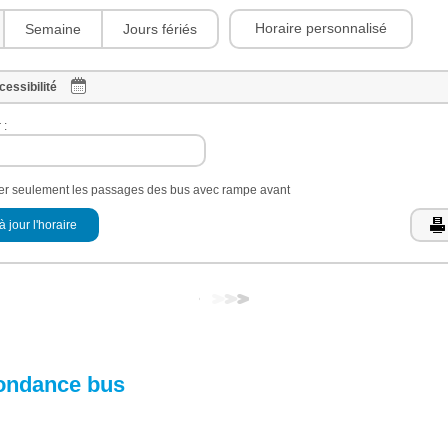
Horaire personnalisé
Semaine
Jours fériés
cessibilité
 :
her seulement les passages des bus avec rampe avant
à jour l'horaire
ondance bus