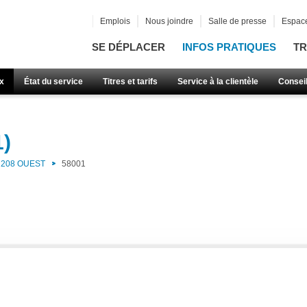
Emplois
Nous joindre
Salle de presse
Espace
SE DÉPLACER
INFOS PRATIQUES
TR
x
État du service
Titres et tarifs
Service à la clientèle
Consei
1)
208 OUEST
58001