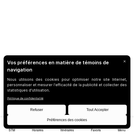
STM
Horaires
Itinéraires
Favoris
Menu