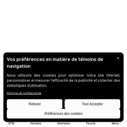
STM
Horaires
Itinéraires
Favoris
Menu