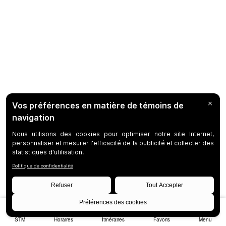
STM
Horaires
Itinéraires
Favoris
Menu