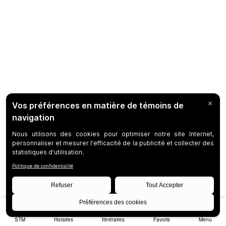
STM
Horaires
Itinéraires
Favoris
Menu