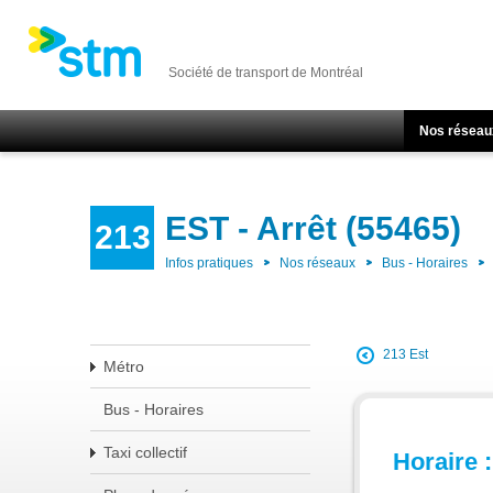
Société de transport de Montréal
Nos réseau
EST - Arrêt (55465)
213
Infos pratiques
Nos réseaux
Bus - Horaires
213 Est
Métro
Bus - Horaires
Taxi collectif
Horaire :