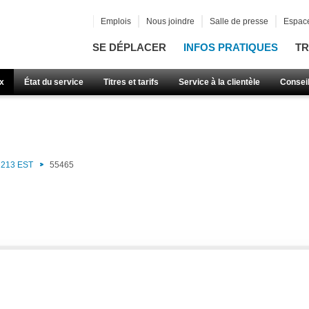
Emplois
Nous joindre
Salle de presse
Espace
SE DÉPLACER
INFOS PRATIQUES
TR
x
État du service
Titres et tarifs
Service à la clientèle
Consei
213 EST
55465