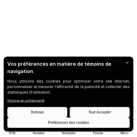
STM
Horaires
Itinéraires
Favoris
Menu