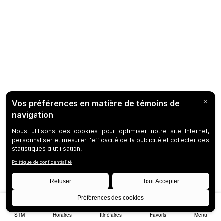
STM
Horaires
Itinéraires
Favoris
Menu