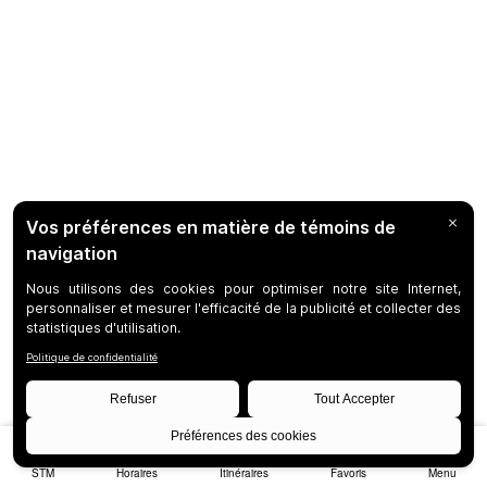
STM
Horaires
Itinéraires
Favoris
Menu