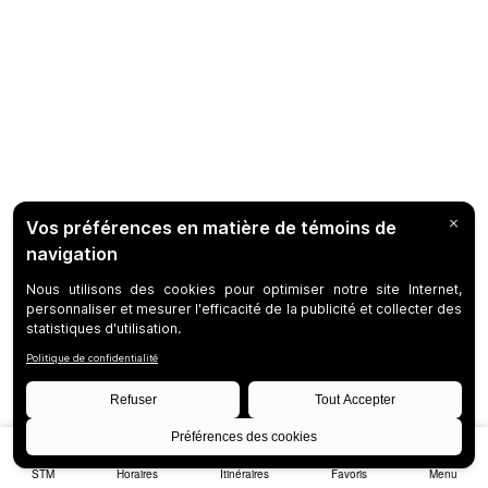
STM
Horaires
Itinéraires
Favoris
Menu