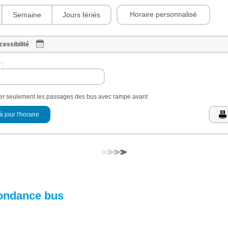
Horaire personnalisé
Semaine
Jours fériés
cessibilité
 :
her seulement les passages des bus avec rampe avant
à jour l'horaire
ondance bus