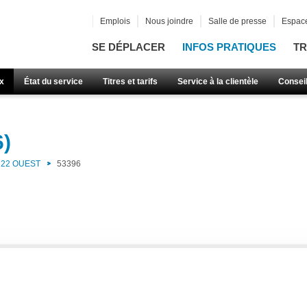
Emplois
Nous joindre
Salle de presse
Espace
SE DÉPLACER
INFOS PRATIQUES
TR
x
État du service
Titres et tarifs
Service à la clientèle
Consei
6)
22 OUEST
53396