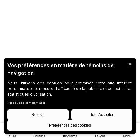
STM
Horaires
Itinéraires
Favoris
Menu