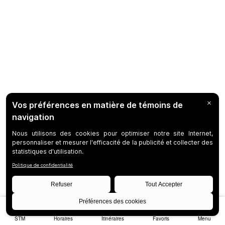
STM
Horaires
Itinéraires
Favoris
Menu