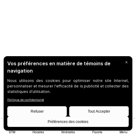
STM
Horaires
Itinéraires
Favoris
Menu