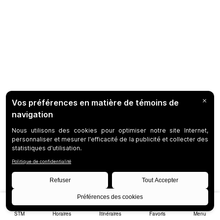
STM
Horaires
Itinéraires
Favoris
Menu