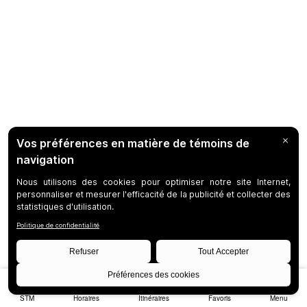
STM
Horaires
Itinéraires
Favoris
Menu