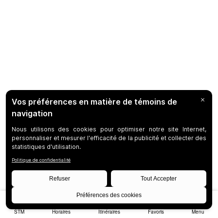
STM
Horaires
Itinéraires
Favoris
Menu