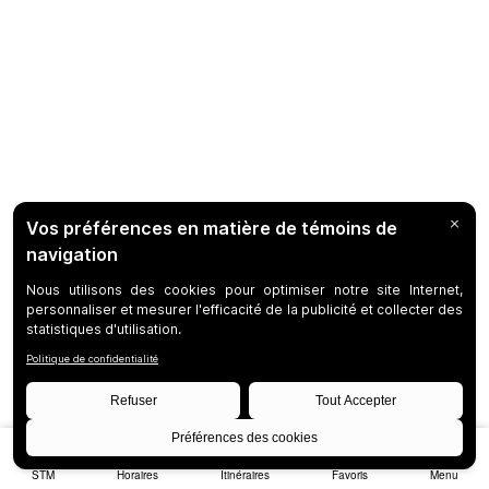
STM
Horaires
Itinéraires
Favoris
Menu