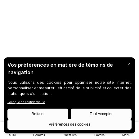
STM
Horaires
Itinéraires
Favoris
Menu