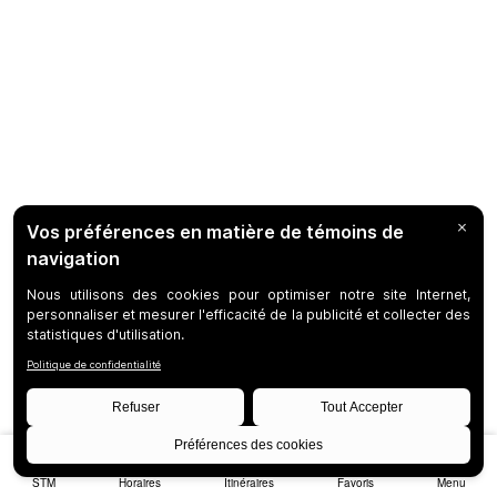
STM
Horaires
Itinéraires
Favoris
Menu