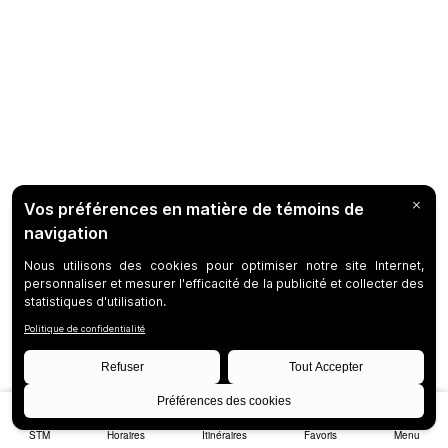
STM
Horaires
Itinéraires
Favoris
Menu