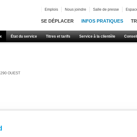
Emplois
Nous joindre
Salle de presse
Espace
SE DÉPLACER
INFOS PRATIQUES
TR
x
État du service
Titres et tarifs
Service à la clientèle
Consei
290 OUEST
d