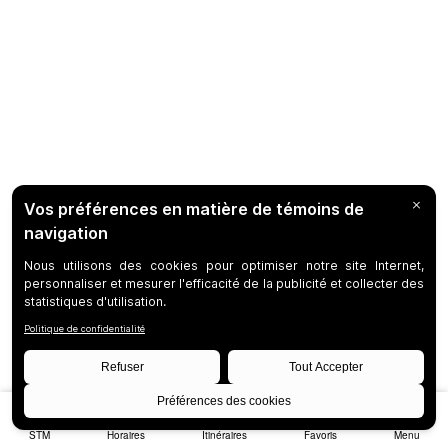
STM
Horaires
Itinéraires
Favoris
Menu