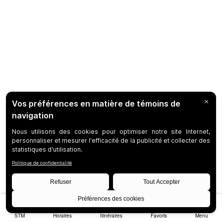
STM
Horaires
Itinéraires
Favoris
Menu