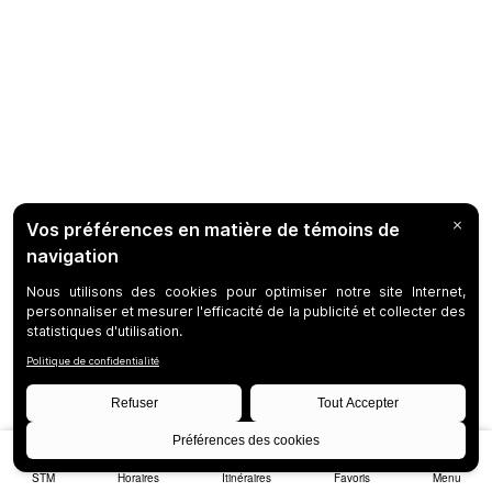
STM
Horaires
Itinéraires
Favoris
Menu