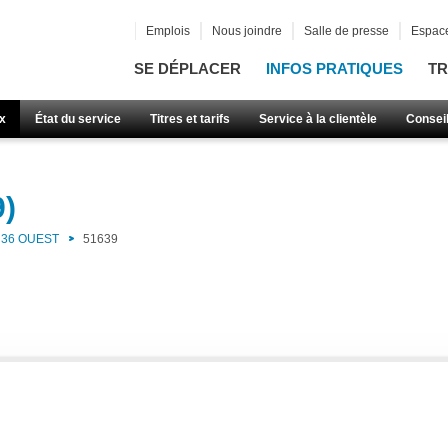
Emplois
Nous joindre
Salle de presse
Espace
SE DÉPLACER
INFOS PRATIQUES
TR
x
État du service
Titres et tarifs
Service à la clientèle
Consei
9)
36 OUEST
51639