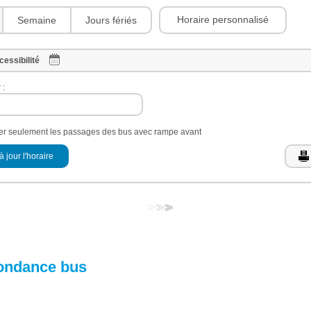
Horaire personnalisé
Semaine
Jours fériés
cessibilité
 :
her seulement les passages des bus avec rampe avant
à jour l'horaire
ondance bus