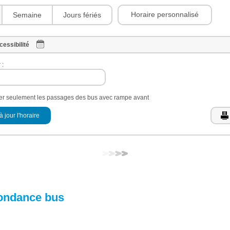
Horaire personnalisé
Semaine
Jours fériés
cessibilité
 :
her seulement les passages des bus avec rampe avant
à jour l'horaire
ondance bus