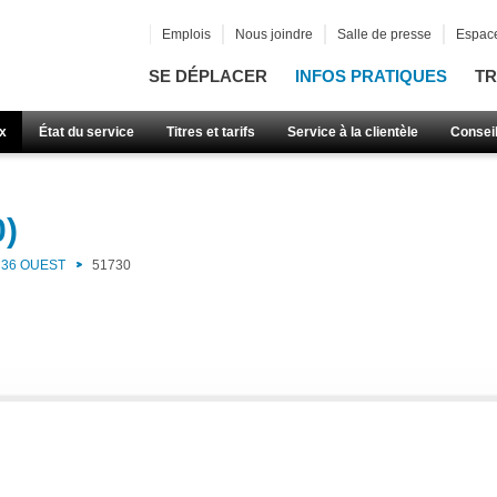
Emplois
Nous joindre
Salle de presse
Espace
SE DÉPLACER
INFOS PRATIQUES
TR
x
État du service
Titres et tarifs
Service à la clientèle
Consei
0)
36 OUEST
51730