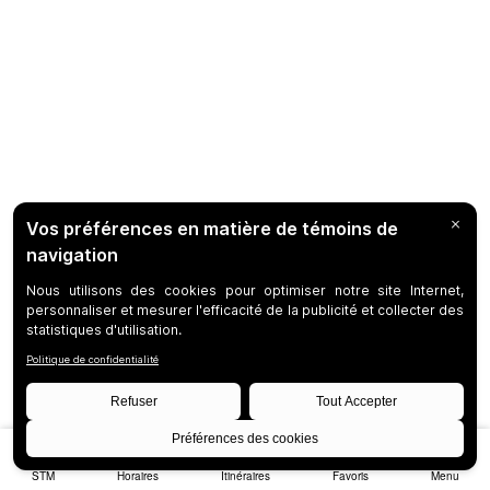
STM
Horaires
Itinéraires
Favoris
Menu