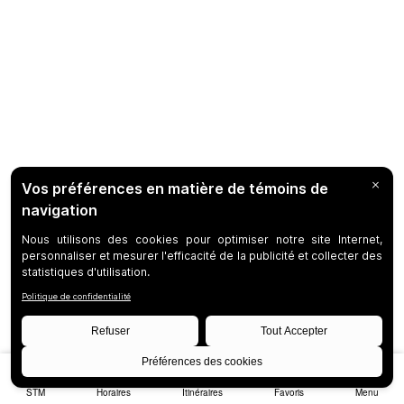
STM
Horaires
Itinéraires
Favoris
Menu