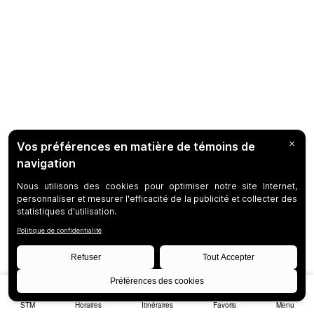
STM
Horaires
Itinéraires
Favoris
Menu