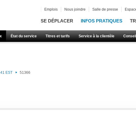
Emplois
Nous joindre
Salle de presse
Espace
SE DÉPLACER
INFOS PRATIQUES
TR
x
État du service
Titres et tarifs
Service à la clientèle
Consei
41 EST
51366