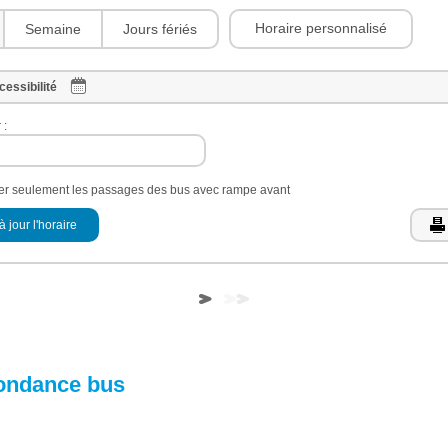
Horaire personnalisé
Semaine
Jours fériés
cessibilité
 :
her seulement les passages des bus avec rampe avant
à jour l'horaire
ondance bus