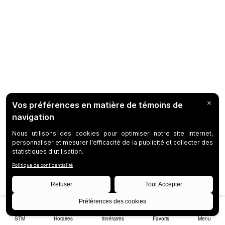
STM
Horaires
Itinéraires
Favoris
Menu