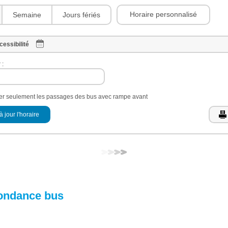
Horaire personnalisé
Semaine
Jours fériés
cessibilité
 :
her seulement les passages des bus avec rampe avant
à jour l'horaire
ondance bus