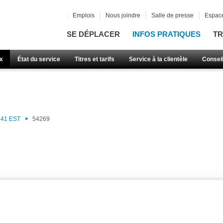
Emplois
Nous joindre
Salle de presse
Espace
SE DÉPLACER
INFOS PRATIQUES
TR
x
État du service
Titres et tarifs
Service à la clientèle
Consei
41 EST
54269