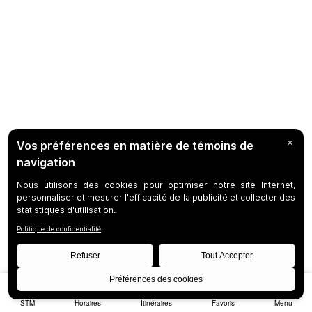
STM
Horaires
Itinéraires
Favoris
Menu