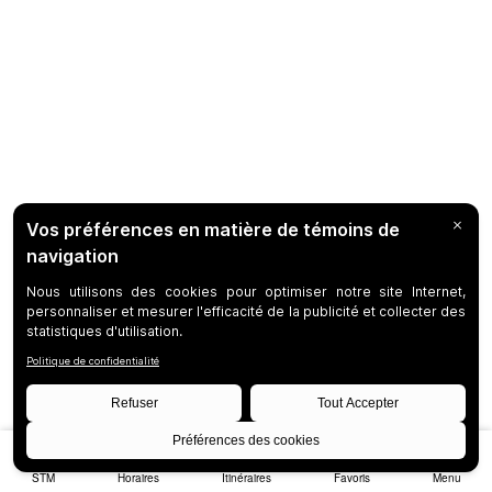
STM
Horaires
Itinéraires
Favoris
Menu