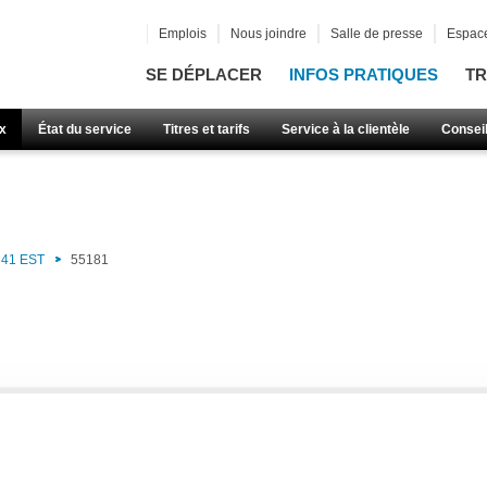
Emplois
Nous joindre
Salle de presse
Espace
SE DÉPLACER
INFOS PRATIQUES
TR
x
État du service
Titres et tarifs
Service à la clientèle
Consei
41 EST
55181