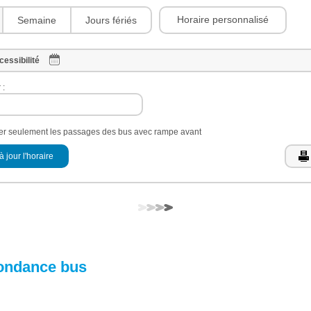
Horaire personnalisé
Semaine
Jours fériés
cessibilité
 :
her seulement les passages des bus avec rampe avant
à jour l'horaire
ondance bus