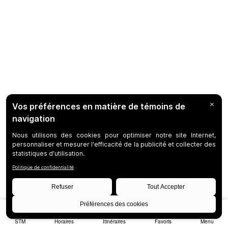
STM
Horaires
Itinéraires
Favoris
Menu