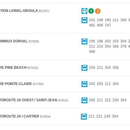
ATION LIONEL-GROULX
61337
101
108
190
211
350
491
496
747
RMINUS DORVAL
195
198
202
203
204
57539
211
214
354
356
378
496
RE PINE BEACH
204
211
354
356
57422
RE POINTE-CLAIRE
202
203
211
354
57790
TOROUTE 20 OUEST / SAINT-JEAN
202
211
221
230
354
57811
TOROUTE 20 / CARTIER
211
221
230
354
57824