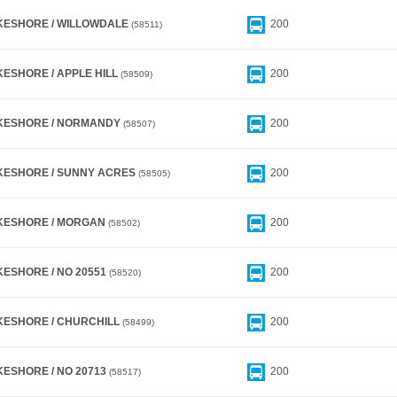
KESHORE / WILLOWDALE
200
58511
KESHORE / APPLE HILL
200
58509
KESHORE / NORMANDY
200
58507
KESHORE / SUNNY ACRES
200
58505
KESHORE / MORGAN
200
58502
KESHORE / NO 20551
200
58520
KESHORE / CHURCHILL
200
58499
KESHORE / NO 20713
200
58517