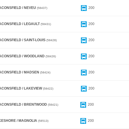
ACONSFIELD / NEVEU
200
58437
ACONSFIELD / LEGAULT
200
58431
CONSFIELD / SAINT-LOUIS
200
58428
ACONSFIELD / WOODLAND
200
58426
ACONSFIELD / MADSEN
200
58424
ACONSFIELD / LAKEVIEW
200
58422
ACONSFIELD / BRENTWOOD
200
58421
KESHORE / MAGNOLIA
200
58513