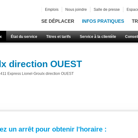
Emplois
Nous joindre
Salle de presse
Espace
SE DÉPLACER
INFOS PRATIQUES
TR
x
État du service
Titres et tarifs
Service à la clientèle
Consei
lx direction OUEST
411 Express Lionel-Groulx direction OUEST
z un arrêt pour obtenir l'horaire :