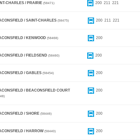
NT-CHARLES / PRAIRIE
200
211
221
58471
ACONSFIELD / SAINT-CHARLES
200
211
221
58475
ACONSFIELD / KENWOOD
200
58468
ACONSFIELD / FIELDSEND
200
58460
ACONSFIELD / GABLES
200
58454
ACONSFIELD / BEACONSFIELD COURT
200
48
ACONSFIELD / SHORE
200
58446
ACONSFIELD / HARROW
200
58440