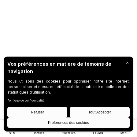
STM
Horaires
Itinéraires
Favoris
Menu