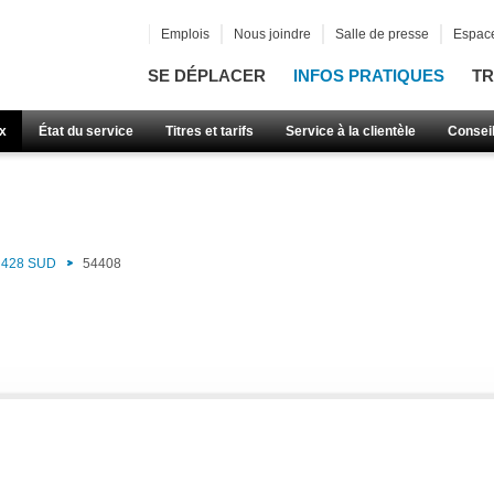
Emplois
Nous joindre
Salle de presse
Espace
SE DÉPLACER
INFOS PRATIQUES
TR
x
État du service
Titres et tarifs
Service à la clientèle
Consei
428 SUD
54408