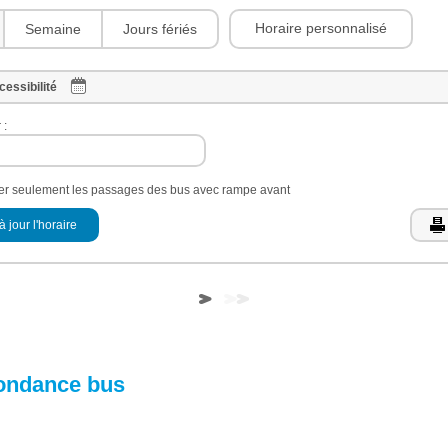
Horaire personnalisé
Semaine
Jours fériés
cessibilité
 :
her seulement les passages des bus avec rampe avant
à jour l'horaire
ondance bus