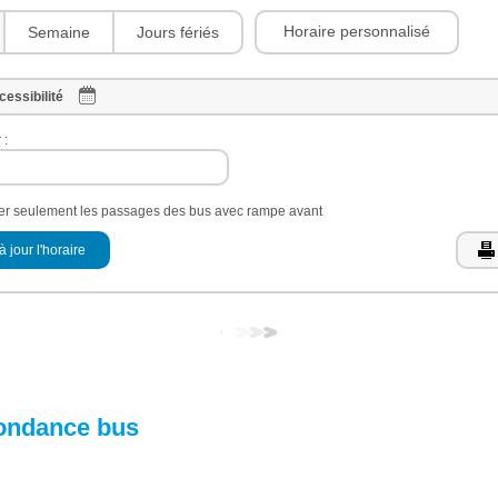
Horaire personnalisé
Semaine
Jours fériés
cessibilité
 :
her seulement les passages des bus avec rampe avant
à jour l'horaire
ondance bus