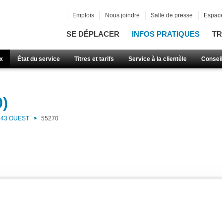
Emplois
Nous joindre
Salle de presse
Espace
SE DÉPLACER
INFOS PRATIQUES
TR
x
État du service
Titres et tarifs
Service à la clientèle
Consei
0)
43 OUEST
55270