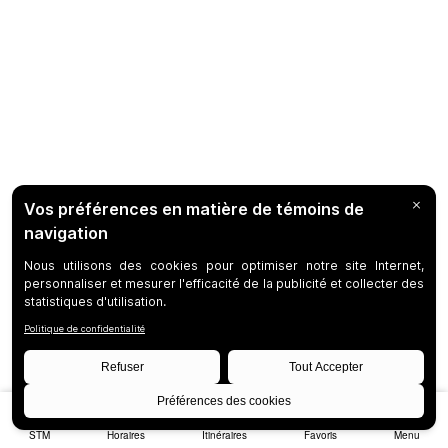
STM
Horaires
Itinéraires
Favoris
Menu