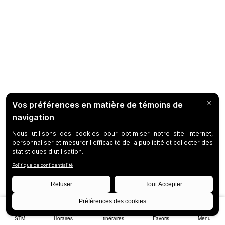
STM
Horaires
Itinéraires
Favoris
Menu