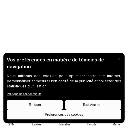
STM
Horaires
Itinéraires
Favoris
Menu