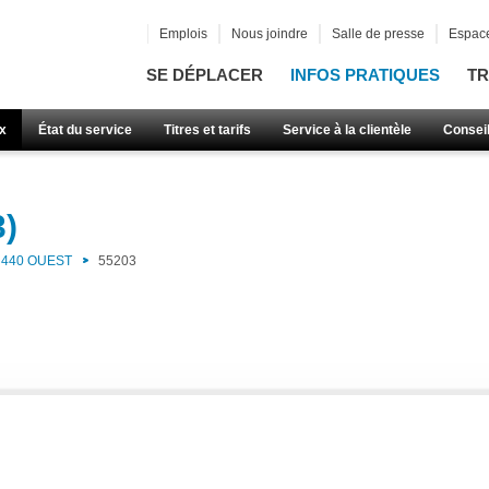
Emplois
Nous joindre
Salle de presse
Espace
SE DÉPLACER
INFOS PRATIQUES
TR
x
État du service
Titres et tarifs
Service à la clientèle
Consei
3)
440 OUEST
55203