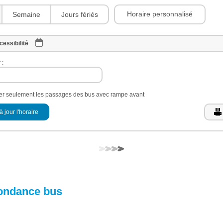
Horaire personnalisé
Semaine
Jours fériés
cessibilité
 :
her seulement les passages des bus avec rampe avant
à jour l'horaire
ondance bus