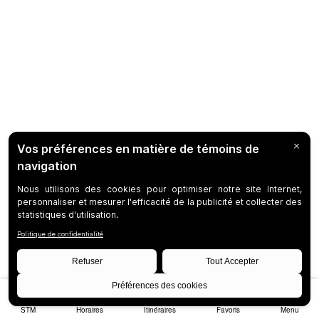
STM
Horaires
Itinéraires
Favoris
Menu