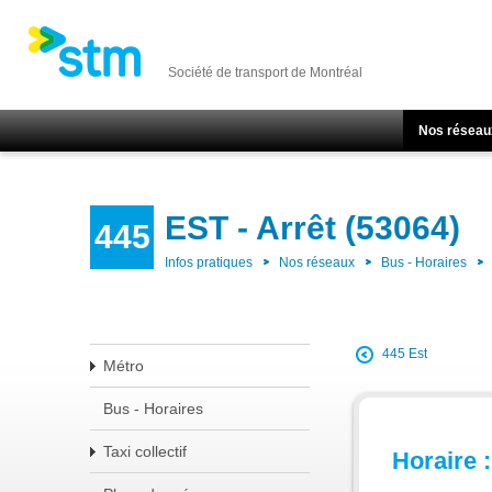
Société de transport de Montréal
Nos réseau
EST - Arrêt (53064)
445
Infos pratiques
Nos réseaux
Bus - Horaires
445 Est
Métro
Bus - Horaires
Taxi collectif
Horaire :