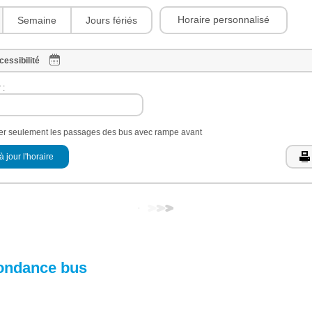
Horaire personnalisé
Semaine
Jours fériés
cessibilité
 :
her seulement les passages des bus avec rampe avant
à jour l'horaire
ondance bus