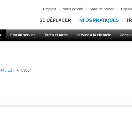
Emplois
Nous joindre
Salle de presse
Espace
SE DÉPLACER
INFOS PRATIQUES
TR
x
État du service
Titres et tarifs
Service à la clientèle
Consei
445 EST
53064