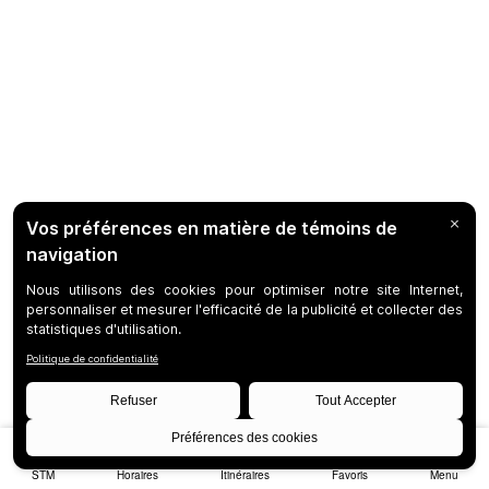
STM
Horaires
Itinéraires
Favoris
Menu